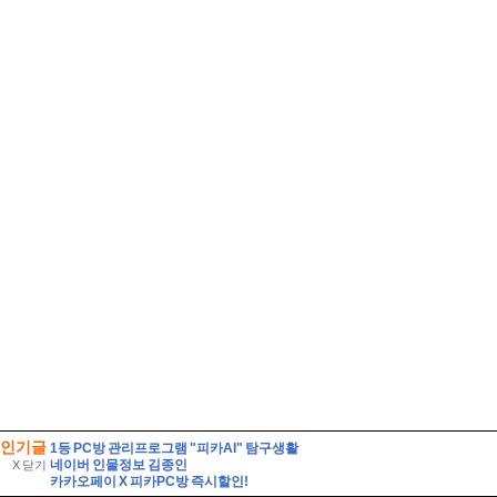
인기글
1등 PC방 관리프로그램 "피카AI" 탐구생활
네이버 인물정보 김종인
X 닫기
카카오페이 X 피카PC방 즉시할인!