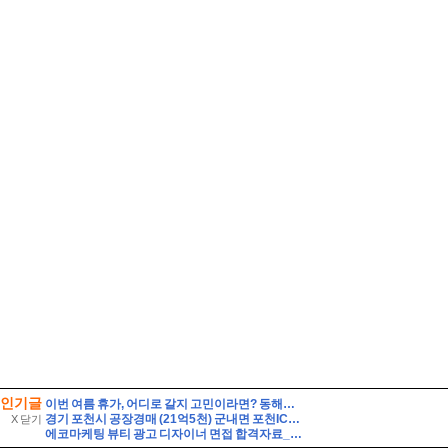
인기글
이번 여름 휴가, 어디로 갈지 고민이라면? 동해안 해수욕장 개폐장 일정 지금 바로 확인해 보세요!
경기 포천시 공장경매 (21억5천) 군내면 포천IC근거리 토지1548평 건물475평 창고시설 작업장사무실 유찰2회 포천시군내면공장창고 법원경매 매매
X 닫기
에코마케팅 뷰티 광고 디자이너 면접 합격자료_1 자기소개 스크립트 및 실제 면접 합격 답안