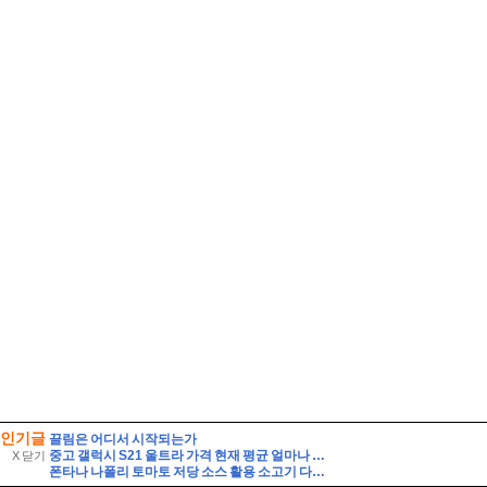
인기글
끌림은 어디서 시작되는가
중고 갤럭시 S21 울트라 가격 현재 평균 얼마나 될까
X 닫기
폰타나 나폴리 토마토 저당 소스 활용 소고기 다짐육 파스타 레시피 유기농 통밀면 삶는 시간 꿀팁