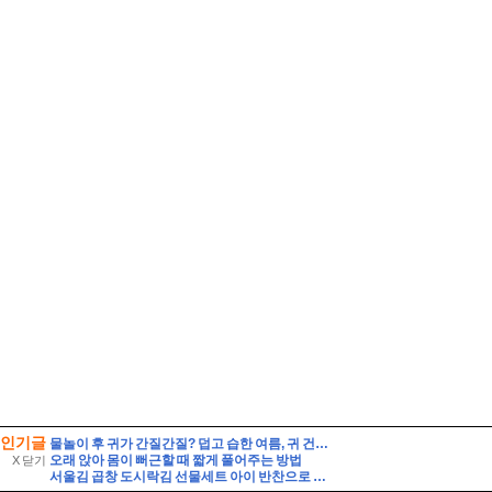
인기글
물놀이 후 귀가 간질간질? 덥고 습한 여름, 귀 건강 지키는 법
오래 앉아 몸이 뻐근할 때 짧게 풀어주는 방법
X 닫기
서울김 곱창 도시락김 선물세트 아이 반찬으로 선택한 솔직한 맛 비교