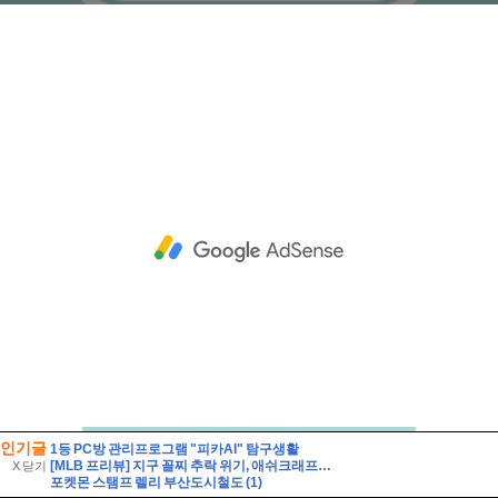
인기글
1등 PC방 관리프로그램 "피카AI" 탐구생활
[MLB 프리뷰] 지구 꼴찌 추락 위기, 애쉬크래프트의 무거운 어깨(2026년 8월 7일 피츠버그 밀워키)
X 닫기
포켓몬 스탬프 렐리 부산도시철도 (1)