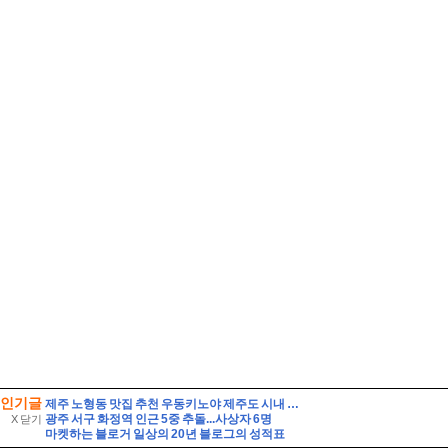
인기글
제주 노형동 맛집 추천 우동키노야 제주도 시내 우동 맛집
광주 서구 화정역 인근 5중 추돌...사상자 6명
X 닫기
마켓하는 블로거 일상의 20년 블로그의 성적표