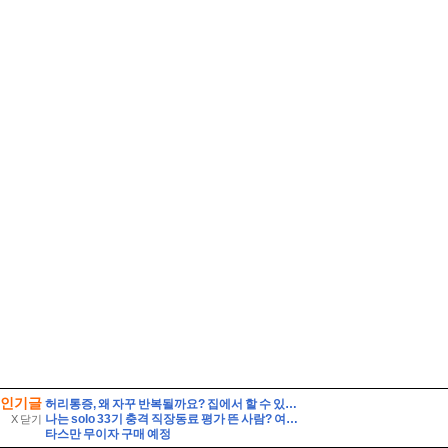
인기글
허리통증, 왜 자꾸 반복될까요? 집에서 할 수 있는 관리법과 지압법 총정리 by 상봉역안마원 편백힐링안마원
나는 solo 33기 충격 직장동료 평가 뜬 사람? 여자출연자 나이 직업
X 닫기
타스만 무이자 구매 예정