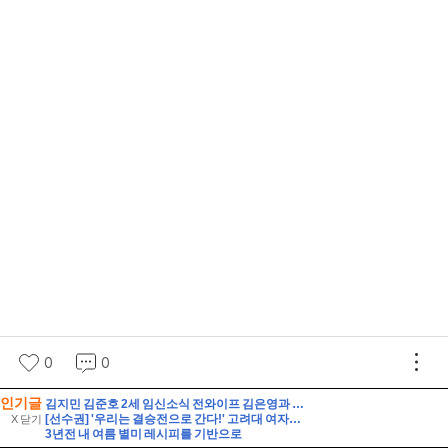
인기글
김지민 김준호 2세 임신소식 전와이프 김은영과 자녀는?
[선수권] '우리는 결승전으로 간다!' 고려대 여자축구부, 위덕대에 2-0 승리.
X 닫기
3년전 내 여름 별미 레시피를 기반으로