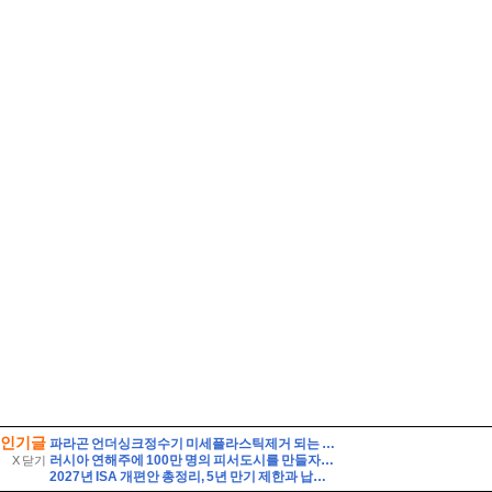
인기글
파라곤 언더싱크정수기 미세플라스틱제거 되는 싱크대정수기
러시아 연해주에 100만 명의 피서도시를 만들자는 제안
X 닫기
2027년 ISA 개편안 총정리, 5년 만기 제한과 납입한도 이월 폐지