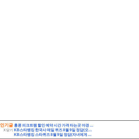
인기글
홍콩 피크트램 할인 예약 시간 가격 타는곳 야경 자리 꿀팁
KB스타뱅킹 한국사 매일 퀴즈 8월 9일 정답(오랜 기간 발해의 수도였던 상경성에서 발견된 온돌 시설과 불상, 기와 등을 통해 발해가 고구려를 계승한 것을 알 수 있다)
X 닫기
KB스타뱅킹 스타퀴즈 8월 9일 정답(자녀에게 증여 후 납부할 세액이 없더라도 가급적이면 신고를 해두는 것이 좋다)