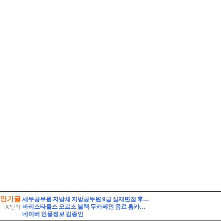
인기글
세무공무원 지방세 지방공무원 9급 실제면접 후기] 지방세 9급 지방공무원 면접 (지방공무원 9급 지방세 실제 수험자 8인의 생생한 면접 후기)
바리스타룰스 오르조 블랙 무카페인 음료 홈카페 활용 및 솔직 시음 후기
X 닫기
네이버 인물정보 김종인