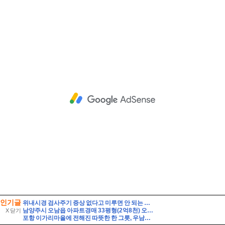
인기글
위내시경 검사주기 증상 없다고 미루면 안 되는 이유
남양주시 오남읍 아파트경매 33평형(2억8천) 오남체육공원인근 오남아이파크 9층 유찰1회 남양주오남아이파크아파트 부동산경매 매매
X 닫기
포항 이가리마을에 전해진 따뜻한 한 그릇, 우남회 짜장면 봉사와 살풀이 공연