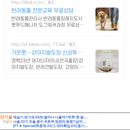
인기글
제습기 전기세 2026 얼마나 나올까? 하루·한 달 전기요금 계산법 총정리
나솔 33기 모솔 광수 국토부 장관의 응원? 남자출연자 직업 나이 총정리
X 닫기
[FT ★ Special/추춘제 J리그 개막특집 2/3] 동기부여를 가득 채워라! J리그 백년구상리그