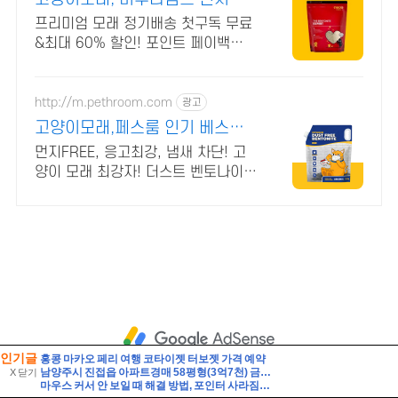
인기글
홍콩 마카오 페리 여행 코타이젯 터보젯 가격 예약
남양주시 진접읍 아파트경매 58평형(3억7천) 금곡리 해밀초등학교인근 신영지웰 10층 유찰2회 급매시세 남양주진접신영지웰아파트 부동산경매 매매
X 닫기
마우스 커서 안 보일 때 해결 방법, 포인터 사라짐 빠르게 복구하기!