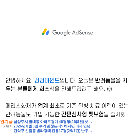
인기글
남양주시 별내동 아파트경매 46평형(4억8천) 샛별초등학교인근 별내남광하우스토리 14층 유찰1회 남양주별내남광하우스토리아파트 부동산경매 매매
2026년 8월 5일 수익 괜찮은데? 하지만 이제 안녕.
X 닫기
관악구 신림동 빌라경매 전용17평(2억7천) 난우초등학교인근 성진리치빌 2층 다세대주택 유찰1회 관악구신림동빌라 부동산경매 매매