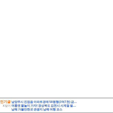
인기글
남양주시 진접읍 아파트경매 58평형(3억7천) 금곡리 해밀초등학교인근 신영지웰 10층 유찰2회 급매시세 남양주진접신영지웰아파트 부동산경매 매매
여름엔 물놀이 가자! 경상북도 김천시 사계절 썰매장
X 닫기
남해 가볼만한곳 관광지 남해 여행 코스