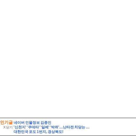
인기글
네이버 인물정보 김종인
'신천지' '쿠데타' '일베' '박쥐'…난타전 치닫는 민주당 전당대회
X 닫기
대한민국 포도 1번지, 경상북도!