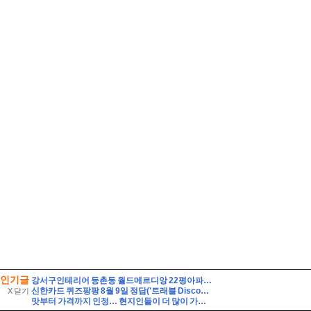
인기글
강서구인테리어 등촌동 월드메르디앙 22평아파트 인테리어 시공
신한카드 퀴즈팡팡 8월 9일 정답('트래블 Discover-Day! 준비부터 설레는 여행 필수 아이템 특가전'에서 판매되는 특가 상품이 아닌 것은?)
X 닫기
맛부터 가격까지 인정… 현지인들이 더 많이 가는 제주 맛집