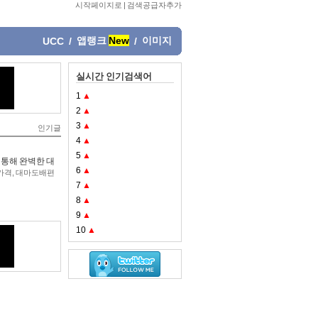
시작페이지로
|
검색공급자추가
앱랭크
New
이미지
UCC
/
/
실시간 인기검색어
1
▲
2
▲
3
▲
인기글
4
▲
5
▲
를 통해 완벽한 대
6
▲
가격
,
대마도배편
7
▲
8
▲
9
▲
10
▲