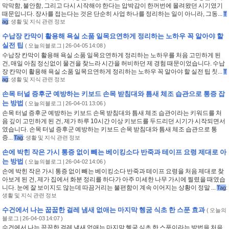
막막함, 불안함, 그리고 다시 시작해야 한다는 압박감이 한꺼번에 몰려왔던 시기였기
때문입니다. 장사를 접는다는 것은 단순히 사업 하나를 정리하는 일이 아니라, 그동...
T
ag
:
생활 및 지식 관련 정보
수납장 칸막이 활용해 욕실 소품 일목요연하게 정리하는 노하우 꼭 알아야 할
실전 팁
(
오늘의블로그
| 26-04-05 14:08 )
수납장 칸막이 활용해 욕실 소품 일목요연하게 정리하는 노하우를 처음 고민하게 된
건, 매일 아침 정신없이 물건을 찾느라 시간을 허비하던 제 경험 때문이었습니다. 수납
장 칸막이 활용해 욕실 소품 일목요연하게 정리하는 노하우 꼭 알아야 할 실전 팁 칫...
T
ag
:
생활 및 지식 관련 정보
손목 터널 증후군 예방하는 키보드 손목 받침대와 틈새 체조 습관으로 통증 잡
는 방법
(
오늘의블로그
| 26-04-01 13:06 )
손목 터널 증후군 예방하는 키보드 손목 받침대와 틈새 체조 습관이라는 키워드를 처
음 깊이 고민하게 된 건, 제가 하루 10시간 이상 키보드를 두드리던 시기가 시작되면서
였습니다. 손목 터널 증후군 예방하는 키보드 손목 받침대와 틈새 체조 습관으로 통
증...
Tag
:
생활 및 지식 관련 정보
손에 박힌 작은 가시 통증 없이 빼는 베이킹소다 반죽과 테이프 요령 제대로 아
는 방법
(
오늘의블로그
| 26-04-02 14:06 )
손에 박힌 작은 가시 통증 없이 빼는 베이킹소다 반죽과 테이프 요령을 처음 제대로 찾
아보게 된 건, 제가 집에서 화분 정리를 하다가 아주 미세한 나무 가시에 찔렸을 때였습
니다. 눈에 잘 보이지도 않는데 따끔거리는 불편함이 계속 이어지는 상황이 정말 ...
Tag
:
생활 및 지식 관련 정보
수건에서 나는 꿉꿉한 걸레 냄새 없애는 마지막 헹굼 식초 한 스푼 효과
(
오늘의
블로그
| 26-04-03 14:07 )
수건에서 나는 꿉꿉한 걸레 냄새 없애는 마지막 헹굼 식초 한 스푼이라는 방법을 처음