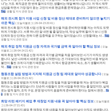
냐”는 거죠. 퇴직금은 한 번에 들어오지만, 생활비는 매달 빠져나갑니다. 저 역시 재무
상담을 하면서 가장 많이 듣는 고민이 바로 현금흐름 문제였습니다. 그때마다 빠지지...
Tag
:
생활 및 지식 관련 정보
해외 전시회 참가 지원 사업 신청 및 비용 정산 제대로 준비하지 않으면 놓치기
쉬운 핵심
(
오늘의블로그
| 26-04-23 20:41 )
해외 전시회 참가 지원 사업 신청 및 비용 정산을 처음 준비하던 때를 저는 아직도 또렷
하게 기억합니다. 서류 하나만 잘 내면 될 줄 알았는데, 막상 실무에 들어가 보니 신청
단계와 정산 단계는 전혀 다른 집중력을 요구하는 일이었습니다. 신청할 때는 사...
Tag
:
생활 및 지식 관련 정보
해외 취업 정착 지원금 신청 자격과 국가별 금액 꼭 알아야 할 핵심 정보
(
오늘
의블로그
| 26-04-24 21:42 )
해외 취업 정착 지원금 신청 자격과 국가별 금액을 처음 알아보던 시기가 아직도 생생
합니다. 낯선 나라에서 새로운 삶을 시작한다는 건 기대보다도 현실적인 비용 부담과
불안이 훨씬 크게 다가왔기 때문입니다. 저 역시 항공권부터 숙소, 초기 생활비까지
막...
Tag
:
생활 및 지식 관련 정보
협동조합 설립 방법과 지자체 지원금 신청 팁 제대로 알아야 성공합니다
(
오늘
의블로그
| 26-04-25 21:42 )
협동조합 설립 방법과 지자체 지원금 신청 팁을 처음 알아봤을 때 저는 생각보다 복잡
하다는 느낌을 받았습니다. 단순히 사람들이 모여 사업을 하면 되는 줄 알았지만, 실제
로는 법적 절차, 조직 구성, 운영 방식까지 꼼꼼하게 준비해야 한다는 점에서 완전...
Ta
g
:
생활 및 지식 관련 정보
희망 리턴 패키지 폐업 후 재창업 지원 내용 꼭 알아야 할 핵심 정보
(
오늘의블로
그
| 26-04-27 21:43 )
희망 리턴 패키지 폐업 후 재창업 지원 내용을 처음 알아보던 날이 아직도 생생합니다.