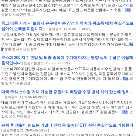
중증장애인 자산형성 지원 사업(으뜸통장 등) 저소득 장애인 저축액 대비 지자체 1:1
매칭 지원 조건은 실제 상담을 진행하다 보면 “이게 진짜로 두 배가 되는 건가요?”라는
질문으로 시작되는 경우가 많습니다. 매달 10만 원도 빠듯한 상황에서 저축을 ...
Tag
:
생활 및 지식 관련 정보
중고 명품 거래 시 보증서 유무에 따른 감정가 차이와 위조품 대처 현실적으로
알아야 손해를 피합니다
(
오늘의블로그
| 26-05-11 19:30 )
“보증서 없으면 가격 많이 떨어지나요?” 중고 명품을 처음 판매하려는 분들이 가장 먼
저 묻는 질문입니다. 실제로 같은 제품이라도 보증서 유무에 따라 감정가가 달라지는
경우가 있습니다. 중고 명품 거래 시 보증서 유무에 따른 감정가 차이와 위조품 대...
Ta
g
:
생활 및 지식 관련 정보
코스피 200 지수 편입 및 퇴출 종목이 주가에 미치는 영향 실제 수급은 이렇게
움직입니다
(
오늘의블로그
| 26-05-07 18:29 )
“코스피 200에 편입됐다는데, 내일 바로 오를까요?” 투자자들이 지수 변경 뉴스를 들
으면 가장 먼저 떠올리는 질문입니다. 코스피 200 지수 편입 및 퇴출 종목이 주가에 미
치는 영향은 단순 기대감이 아니라 ‘수급 구조’와 연결되어 있습니다. 특히 패...
Tag
:
생
활 및 지식 관련 정보
미국 주식 소수점 거래 가능한 증권사와 배당금 수령 방식 차이 한눈에 정리
(
오늘의블로그
| 26-05-08 19:29 )
테슬라 한 주가 부담스러워서 망설였던 적 있으신가요? 요즘은 0.1주, 심지어 0.01주
단위로도 매수가 가능합니다. 이게 바로 미국 주식 소수점 거래입니다. 하지만 막상 시
작하려고 하면 “어디 증권사가 되지?”, “배당금은 어떻게 받지?” 같은 질문이...
Tag
:
생
활 및 지식 관련 정보
은퇴 후 생활비 만드는 리얼티 인컴 등 월배당 ETF 전략 현실적으로 가능한가
(
오늘의블로그
| 26-05-09 19:29 )
은퇴 후 가장 먼저 부딪히는 질문은 이것입니다. “매달 고정적으로 들어오는 돈이 있느