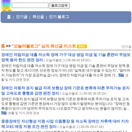
홈
인기글
최신글
인기 블로그
|
|
|
홈
>>
"오늘의블로그"
님의
최신글 리스트
인기글
장애인 자립자금 대출 저소득 장애 가구 대상 생업 자금 및 기술 훈련비 무담보
정책 융자 한도 완전 정리
(
오늘의블로그
| 26-06-02 18:20 )
장애인 자립자금 대출 저소득 장애 가구 대상 생업 자금 및 기술 훈련비 무담보 정책 융
자 한도를 찾고 계시다면, 단순한 정보가 아니라 “실제로 내가 받을 수 있는지”, “얼마까
지 가능한지”가 가장 궁금하실 겁니다. 장애인 자립자금 대출 저소득 장애 가...
Tag
:
생
활 및 지식 관련 정보
장애인 자동차 표지 발급 자격 보행상 장애 기준표 분류에 따른 주차가능 표지
및 고속도로 통행료 감면 완전 정리
(
오늘의블로그
| 26-05-30 18:19 )
장애인 자동차 표지 발급 자격 보행상 장애 기준표 분류에 따른 주차가능 표지 및 고속
도로 통행료 감면 기준은 현장에서 가장 많이 오해가 발생하는 분야입니다. “장애인 등
록증이 있으니까 당연히 주차표지도 나오겠죠?”라고 생각하시는 분들이 많지만, 실...
Tag
:
생활 및 지식 관련 정보
중증장애인 자산형성 지원 사업 으뜸통장 등 저소득 장애인 저축액 대비 지자
체 1대1 매칭 지원 조건 완전 정리
(
오늘의블로그
| 26-05-29 17:18 )