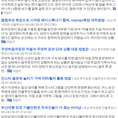
작년 하반기부터 일이 계속 꼬였어요. 멀쩡히 다니던 회사에서 갑자기 팀이 없어지고,
이직하려고 넣은 데는 죄다 떨어지고요. 한두 번이면 그러려니 하는데 몇 달을 계속 그
러니까 나중엔 내가 뭘 잘못 걸린 건가 싶더라고요. 원래 이런 거 안 믿는 편이었거...
Ta
g
:
N잡러
몸캠유포 해킹으로 시작된 페이스톡사기 협박, expogo해킹 대처방법
(
세상 부
지런한 인플루언서 탁다예
| 26-07-28 17:00 )
온라인에서 영상을 이용한 협박을 받으면 대부분 가장 먼저 “어떻게든 지금 막아야 한
다”는 생각부터 하게 됩니다. 상대가 녹화한 장면을 보여주거나 가족과 친구에게 보내
겠다고 말하는 순간에는 누구라도 침착하게 판단하기 어렵습니다. 하지만 이런 상황...
Tag
:
N잡러
무면허음주운전 처벌과 무면허 운전 단속 상황 대응 방법은
(
세상 부지런한 인플
루언서 탁다예
| 26-07-28 20:00 )
무면허 음주운전 사건의 실형 위기와 구속 방지를 위한 법리적 대응 전략 운전면허가
없는 상태에서 음주운전까지 감행하게 되는 상황은 형사법상 가장 무겁게 다루어지는
사안 중 하나이었어요. 이미 면허가 취소되었거나 정지된 상태에서 다시 음주 후 운
전...
Tag
:
N잡러
인스타 팔로워 늘리기 구매 SNS헬퍼 활용 방법
(
세상 부지런한 인플루언서 탁다예
|
26-07-28 08:34 )
제가 이전에는 일상 정리를 위해 인스타그램을 간단하게 운영해 왔는데요. 어느 순간
주변에 많은 인플루언서들을 보며 나도 한 분야에서 인지도가 있는 사람이 되고 싶다
는 생각이 들었어요. 마침 요즘 꾸준히 그림을 그리고 있었거든요. 그래서 패드로 그
림...
Tag
:
N잡러
부산여행 전포 가볼만한곳 외국인들이 더 찾는 비어샵
(
세상 부지런한 인플루언서
탁다예
| 26-07-27 11:42 )
비어샵 부산여행 부산가볼만한곳 서면가볼만한곳 전포가볼만한곳 부산데이트 전포