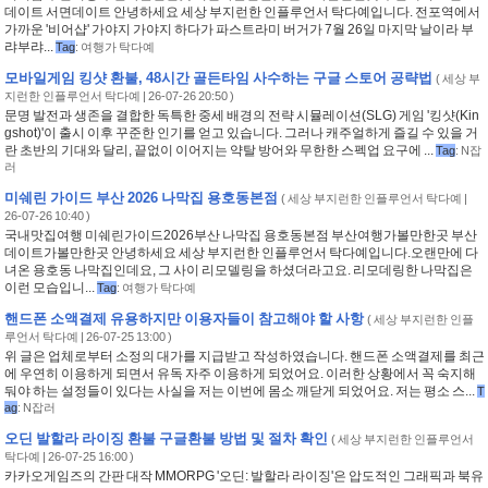
데이트 서면데이트 안녕하세요 세상 부지런한 인플루언서 탁다예입니다. 전포역에서
가까운 '비어샵' 가야지 가야지 하다가 파스트라미 버거가 7월 26일 마지막 날이라 부
랴부랴...
Tag
:
여행가 탁다예
모바일게임 킹샷 환불, 48시간 골든타임 사수하는 구글 스토어 공략법
(
세상 부
지런한 인플루언서 탁다예
| 26-07-26 20:50 )
문명 발전과 생존을 결합한 독특한 중세 배경의 전략 시뮬레이션(SLG) 게임 '킹샷(Kin
gshot)'이 출시 이후 꾸준한 인기를 얻고 있습니다. 그러나 캐주얼하게 즐길 수 있을 거
란 초반의 기대와 달리, 끝없이 이어지는 약탈 방어와 무한한 스펙업 요구에 ...
Tag
:
N잡
러
미쉐린 가이드 부산 2026 나막집 용호동본점
(
세상 부지런한 인플루언서 탁다예
|
26-07-26 10:40 )
국내맛집여행 미쉐린가이드2026부산 나막집 용호동본점 부산여행가볼만한곳 부산
데이트가볼만한곳 안녕하세요 세상 부지런한 인플루언서 탁다예입니다.오랜만에 다
녀온 용호동 나막집인데요, 그 사이 리모델링을 하셨더라고요. 리모데링한 나막집은
이런 모습입니...
Tag
:
여행가 탁다예
핸드폰 소액결제 유용하지만 이용자들이 참고해야 할 사항
(
세상 부지런한 인플
루언서 탁다예
| 26-07-25 13:00 )
위 글은 업체로부터 소정의 대가를 지급받고 작성하였습니다. 핸드폰 소액결제를 최근
에 우연히 이용하게 되면서 유독 자주 이용하게 되었어요. 이러한 상황에서 꼭 숙지해
둬야 하는 설정들이 있다는 사실을 저는 이번에 몸소 깨닫게 되었어요. 저는 평소 스...
T
ag
:
N잡러
오딘 발할라 라이징 환불 구글환불 방법 및 절차 확인
(
세상 부지런한 인플루언서
탁다예
| 26-07-25 16:00 )
카카오게임즈의 간판 대작 MMORPG '오딘: 발할라 라이징'은 압도적인 그래픽과 북유