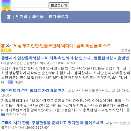
홈
인기글
최신글
인기 블로그
|
|
|
홈
>>
"세상 부지런한 인플루언서 탁다예"
님의
최신글 리스트
인기글
몸캠사기 영상통화해킹 피해 직후 확인해야 할 인스타그램몸캠피싱 대응방법
(
세상 부지런한 인플루언서 탁다예
| 26-08-01 15:30 )
몸캠사기는 '영상'보다 신뢰를 먼저 만드는 범죄입니다 많은 사람들은 몸캠사기라고
하면 영상통화가 시작되는 순간부터 위험하다고 생각합니다. 하지만 실제 사례를 살펴
보면 범죄는 영상을 촬영하는 시점보다 훨씬 이전부터 시작되는 경우가 많습니다. 상
대...
Tag
:
N잡러
제주렌트카 추천 빌리고 가격비교 후기
(
세상 부지런한 인플루언서 탁다예
| 26-08-01
18:30 )
가족들과 함께 3박 4일 동안 제주로 휴가를 다녀왔어요. 아직 아이들이 어려 해외는 가
기 힘들어 제주로 다녀온 건데요. 아이들과 같이 뚜벅이로 다니는 건 불편해서 출발 전
미리 제주렌트카를 알아보았네요. 그럼 오늘은 제가 이용했던 빌리고 렌트카 업체 ...
T
ag
:
여행가 탁다예
그레이 사가 환불, 구글환불을 준비하고 있다면 꼭 알아두세요
(
세상 부지런한 인
플루언서 탁다예
| 26-07-31 17:40 )