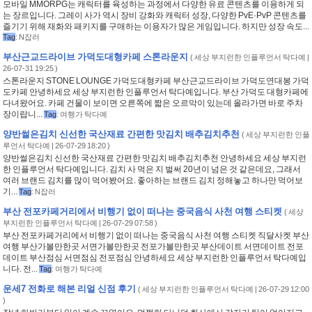
모바일 MMORPG는 캐릭터를 육성하는 과정에서 다양한 유료 콘텐츠를 이용하게 되
는 장르입니다. 그레이 사가 역시 장비 강화와 캐릭터 성장, 다양한 PvE·PvP 콘텐츠를
즐기기 위해 재화와 패키지를 구매하는 이용자가 많은 게임입니다. 하지만 성장 속도...
Tag
:
N잡러
부산근교드라이브 가덕도대형카페 스톤라운지
(
세상 부지런한 인플루언서 탁다예
|
26-07-31 19:25 )
스톤라운지 STONE LOUNGE 가덕도대형카페 부산근교드라이브 가덕도연대봉 가덕
도카페 안녕하세요 세상 부지런한 인플루언서 탁다예입니다. 부산 가덕도 대형카페에
다녀왔어요. 카페 건물이 보이면 오른쪽에 짧은 오르막이 있는데 올라가면 바로 주차
장이랍니...
Tag
:
여행가 탁다예
양반썰은김치 신선한 국산재료 간편한 맛김치 배추김치추천
(
세상 부지런한 인플
루언서 탁다예
| 26-07-29 18:20 )
양반썰은김치 신선한 국산재료 간편한 맛김치 배추김치추천 안녕하세요 세상 부지런
한 인플루언서 탁다예입니다. 김치 사 먹은 지 벌써 20년이 넘은 것 같은데요, 그래서
여러 브랜드 김치를 많이 먹어봤어요. 좋아하는 브랜드 김치 정해놓고 하나만 먹어보
기...
Tag
:
N잡러
부산 전포카페거리에서 비행기 없이 떠나는 중국음식 사천 여행 스티켓
(
세상
부지런한 인플루언서 탁다예
| 26-07-29 07:58 )
부산 전포카페거리에서 비행기 없이 떠나는 중국음식 사천 여행 스티켓 직달사켓 부산
여행 부산가볼만한곳 서면가볼만한곳 전포가볼만한곳 부산데이트 서면데이트 전포
데이트 부산점심 서면점심 전포점심 안녕하세요 세상 부지런한 인플루언서 탁다예입
니다. 전...
Tag
:
여행가 탁다예
운세7 전화로 해본 리얼 신점 후기
(
세상 부지런한 인플루언서 탁다예
| 26-07-29 12:00
)