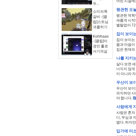
어린 시절에는
두...
평관헌 오늘의
소미의쪽
평관헌 역학연
갈비 - [클
새롭게 시작할
립]스트님
별탈없이 72
괴롭히기
집이 보이는
Kohlhaas
집이 보이는
- [클립]이
몸과 마음이
경민 홀로
집은 현재의 마
서기의삶
나를 지키는
살다 보면 세
너지지 않게 
이 아니라 자
우산이 보이
우산이 보이
의지하던 사
야 합니다.
T
사람에게 지
사람은 혼자 
디, 무심코 
볍다. 하지만 
입가에 미