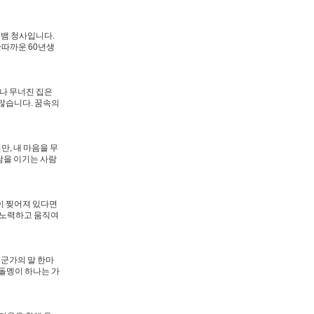
른뱀 청사입니다.
안따까운 60년생
거나 무너진 집은
많습니다. 꿈속의
만, 내 마음을 무
남을 이기는 사람
이 찢어져 있다면
 노력하고 움직여
누군가의 말 한마
 돌멩이 하나는 가