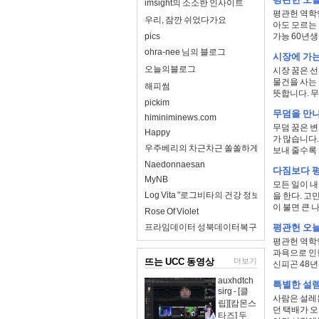
imsight의 소소한 인사이트
평관헌 역학연
우리, 잠깐 쉬었다가요
아도 모르는 
pics
가능 60년생 
ohra-nee 님의 블로그
시장에 가는
오늘의블로그
시장 꿈은 선
물건을 사는
해피썸
뜻합니다. 무엇
pickim
무덤을 만나
himiniminews.com
무덤 꿈은 
Happy
가 많습니다
우주베리의 차근차근 쏠쏠하게
보내 줄수록 
Naedonnaesan
다짐보다 
MyNB
모든 일이 내
Log Vita "로그비타의 건강 정보 완전 정리"
을 한다. 고
이 불면 큰 나
Rose Of Violet
프라임데이터 성북데이터복구
평관헌 오늘의
평관헌 역학연
과욕으로 인한
뜨는 UCC 동영상
더보기
신피곤 48년
auxhdtch
특별한 설
sirg - [클
사람은 설레는
립][캄몬스
던 택배가 오
타즈] 두