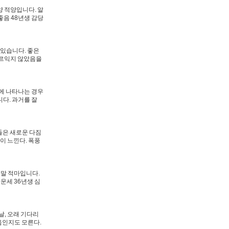
양 적양입니다. 알
좋음 48년생 감당
 있습니다. 좋은
무르익지 않았음을
에 나타나는 경우
다. 과거를 잘
들은 새로운 다짐
이 느낀다. 폭풍
은말 적마입니다.
운세 36년생 심
날, 오래 기다리
음인지도 모른다.