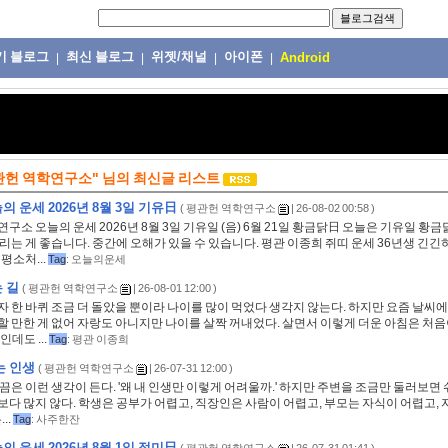
기 블로그
최신 블로그
위젯/채널
아이폰
|
|
|
|
Android
관헌 역학연구소"
님의
최신글 리스트
의 운세 2026년 8월 3일 기유日
(
평관헌 역학연구소
| 26-08-02 00:58 )
구소 오늘의 운세 2026년 8월 3일 기유일 (음) 6월 21일 황금닭日 오늘은 기유일 황금
리는 게 좋습니다. 중간에 오해가 있을 수 있습니다. 평관 이종희 쥐띠 운세 36년생 긴긴
평소처...
Tag
:
오늘의운세
 길
(
평관헌 역학연구소
| 26-08-01 12:00 )
 한 바퀴 조금 더 돌았을 뿐이라 나이를 많이 먹었다 생각지 않는다. 하지만 요즘 날씨에
 만한 게 없어 자랑도 아니지만 나이를 살짝 꺼내었다. 살면서 이렇게 더운 아침은 처음
인데도 ...
Tag
:
평관 이종희
는 인생
(
평관헌 역학연구소
| 26-07-31 12:00 )
끔은 이런 생각이 든다. '왜 내 인생만 이렇게 어려울까.' 하지만 주변을 조금만 둘러보면
다 많지 않다. 학생은 공부가 어렵고, 직장인은 사람이 어렵고, 부모는 자식이 어렵고, 
..
Tag
:
사주한잔
의 운세 2026년 8월 1일 정미日