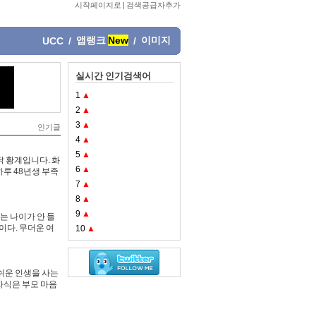
시작페이지로
|
검색공급자추가
앱랭크
New
이미지
UCC
/
/
실시간 인기검색어
1
▲
2
▲
3
▲
인기글
4
▲
5
▲
닭 황계입니다. 화
6
▲
하루 48년생 부족
7
▲
8
▲
9
▲
는 나이가 안 들
이다. 무더운 여
10
▲
 쉬운 인생을 사는
자식은 부모 마음