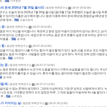
...
Tag
:
사주한잔
 운세 2026년 7월 30일 을사日
(
평관헌 역학연구소
| 26-07-29 02:08 )
구소 오늘의 운세 2026년 7월 30일 을사일 (음) 6월 17일 푸른뱀日 오늘은 을사일 푸
 수 있지만 지출은 감수해야 합니다. 평관 이종희 쥐띠 운세 36년생 괜찮은날 48년생 
년생 정보...
Tag
:
오늘의운세
 꿈
(
평관헌 역학연구소
| 26-07-29 10:00 )
 꿈은 자기 자신을 의미합니다. 깨끗하고 밝은 집은 마음이 안정되어 있다는 뜻이고, 낡
 지쳐 있다는 신호입니다. 새집으로 이사하는 꿈은 운의 흐름이 길운으로 바뀌는 경우가 
음을 ...
Tag
:
꿈.해몽
 힘
(
평관헌 역학연구소
| 26-07-29 12:00 )
상을 이기는 힘보다 나를 지키는 힘이 더 필요할 때가 있다. 높은 산을 오르는 것도 어렵지
붙잡는 일은 더 어렵다. 사람들은 강한 사람이 되고 싶어 한다. 하지만 진짜 강한 사람은 
신을...
Tag
:
사주한잔
는 꿈
(
평관헌 역학연구소
| 26-07-27 10:00 )
는 꿈은 현재의 상황에서 누군가의 도움을 받거나 가족의 보살핌을 받기도 합니다. 우산
람과의 관계가 틀어질 수 있습니다. 혼자 비를 맞는 꿈이라면 자립이 필요한 시점이라 더
ag
:
꿈.해몽
칠 때
(
평관헌 역학연구소
| 26-07-27 12:00 )
살아갈 수 없는 존재라 생각한다. 그런데 이상하게도 가장 큰 상처도 사람에게서 온다. 
지나간 표정, 기대했던 연락이 오지 않았던 하루. 그 작은 일들이 마음속에 하나둘 쌓인다.
주...
Tag
:
사주한잔
소가 지어지는 날
(
평관헌 역학연구소
| 26-07-26 12:00 )