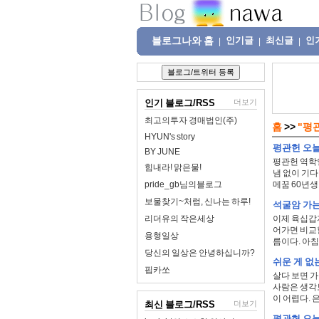
블로그나와 홈
인기글
최신글
인
|
|
|
인기 블로그/RSS
더보기
최고의투자 경매법인(주)
홈
>>
"평
HYUN's story
평관헌 오늘
BY JUNE
평관헌 역학연
힘내라! 맑은물!
냄 없이 기다
pride_gb님의블로그
메꿈 60년생 
보물찾기~처럼, 신나는 하루!
석굴암 가는
리더유의 작은세상
이제 육십갑자
어가면 비교할
용형일상
름이다. 아침
당신의 일상은 안녕하십니까?
쉬운 게 없
핍카쏘
살다 보면 가
사람은 생각보
이 어렵다. 은.
최신 블로그/RSS
더보기
평관헌 오늘