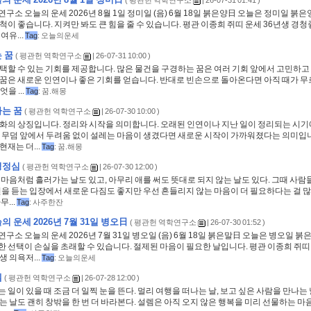
(
평관헌 역학연구소
| 26-07-31 01:41 )
구소 오늘의 운세 2026년 8월 1일 정미일 (음) 6월 18일 붉은양日 오늘은 정미일 붉은
척이 좋습니다. 지켜만 봐도 큰 힘을 줄 수 있습니다. 평관 이종희 쥐띠 운세 36년생 경청
여유...
Tag
:
오늘의운세
 꿈
(
평관헌 역학연구소
| 26-07-31 10:00 )
택할 수 있는 기회를 제공합니다. 많은 물건을 구경하는 꿈은 여러 기회 앞에서 고민하고
 꿈은 새로운 인연이나 좋은 기회를 얻습니다. 반대로 빈손으로 돌아온다면 아직 때가 
을 ...
Tag
:
꿈.해몽
는 꿈
(
평관헌 역학연구소
| 26-07-30 10:00 )
변화의 상징입니다. 정리와 시작을 의미합니다. 오래된 인연이나 지난 일이 정리되는 시기
. 무덤 앞에서 두려움 없이 설레는 마음이 생겼다면 새로운 시작이 가까워졌다는 의미입니
현재는 더...
Tag
:
꿈.해몽
평정심
(
평관헌 역학연구소
| 26-07-30 12:00 )
 마음처럼 흘러가는 날도 있고, 아무리 애를 써도 뜻대로 되지 않는 날도 있다. 그때 사람
민을 듣는 입장에서 새로운 다짐도 좋지만 우선 흔들리지 않는 마음이 더 필요하다는 걸 많
무...
Tag
:
사주한잔
 운세 2026년 7월 31일 병오日
(
평관헌 역학연구소
| 26-07-30 01:52 )
구소 오늘의 운세 2026년 7월 31일 병오일 (음) 6월 18일 붉은말日 오늘은 병오일 붉
 선택이 손실을 초래할 수 있습니다. 절제된 마음이 필요한 날입니다. 평관 이종희 쥐띠 
생 의욕저...
Tag
:
오늘의운세
렘
(
평관헌 역학연구소
| 26-07-28 12:00 )
 일이 있을 때 조금 더 일찍 눈을 뜬다. 멀리 여행을 떠나는 날, 보고 싶은 사람을 만나는 
는 날도 괜히 창밖을 한 번 더 바라본다. 설렘은 아직 오지 않은 행복을 미리 선물하는 마