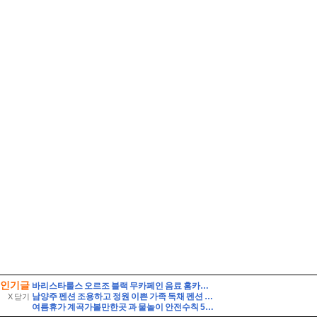
인기글
바리스타룰스 오르조 블랙 무카페인 음료 홈카페 활용 및 솔직 시음 후기
남양주 펜션 조용하고 정원 이쁜 가족 독채 펜션 해드림 단체 펜션 추천
X 닫기
여름휴가 계곡가볼만한곳 과 물놀이 안전수칙 5가지