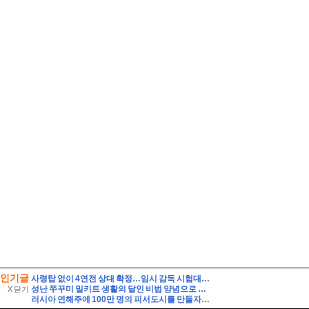
인기글
사령탑 없이 4연전 상대 확정…임시 감독 시험대 / 연합뉴스TV (YonhapnewsTV)
성난 쭈꾸미 밀키트 생활의 달인 비법 양념으로 만든 쭈삼불고기 레시피
X 닫기
러시아 연해주에 100만 명의 피서도시를 만들자는 제안