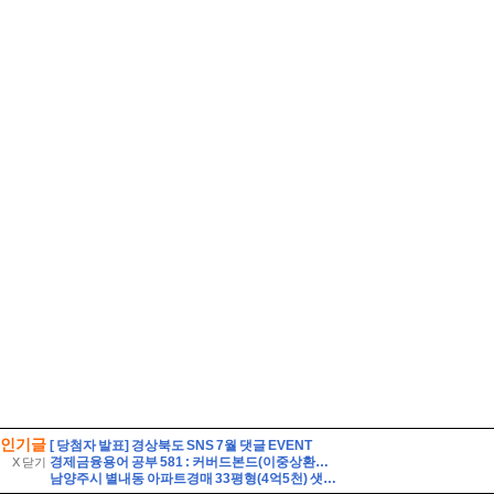
인기글
[ 당첨자 발표] 경상북도 SNS 7월 댓글 EVENT
경제금융용어 공부 581 : 커버드본드(이중상환청구권부 채권)
X 닫기
남양주시 별내동 아파트경매 33평형(4억5천) 샛별초등학교인근 별내푸르지오 20층 유찰1회 남양주별내푸르지오아파트 법원경매 매매