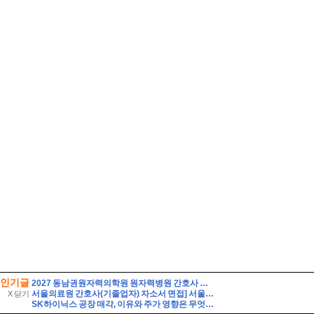
인기글
2027 동남권원자력의학원 원자력병원 간호사 자소서 면접] 동남권원자력의학원 원자력병원 자소서 기반 면접 30문항과 모범답변, 임상 현장 및 면접 대비 필수 핵심용어 30선 - p
서울의료원 간호사(기졸업자) 자소서 면접] 서울의료원 신규간호사(면허소지자) 자기소개서, 서울의료원 자기소개서 기반 면접 30문항과 모범답변, 핵심 용어 30선 - bithsome
X 닫기
SK하이닉스 공장 매각, 이유와 주가 영향은 무엇일까? 투자자가 먼저 볼 기준