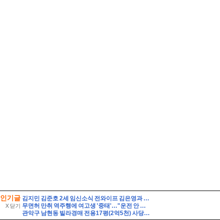
인기글
김지민 김준호 2세 임신소식 전와이프 김은영과 자녀는?
무면허 만취 역주행에 여고생 '중태'…"운전 안 했다" 거짓말 뒤집은 CCTV 입수
X 닫기
관악구 남현동 빌라경매 전용17평(2억5천) 사당초등학교인근 1층 구축 다세대빌라 유찰1회 관악구남현동빌라 법원경매 매매