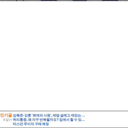
인기글
김혜준·강훈 '최애의 사원', 제법 설레고 재밌는 덕질 로맨스
허리통증, 왜 자꾸 반복될까요? 집에서 할 수 있는 관리법과 지압법 총정리 by 상봉역안마원 편백힐링안마원
X 닫기
타스만 무이자 구매 예정