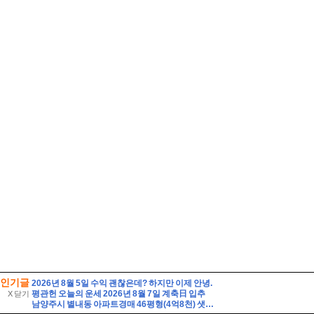
인기글
2026년 8월 5일 수익 괜찮은데? 하지만 이제 안녕.
평관헌 오늘의 운세 2026년 8월 7일 계축日 입추
X 닫기
남양주시 별내동 아파트경매 46평형(4억8천) 샛별초등학교인근 별내남광하우스토리 14층 유찰1회 남양주별내남광하우스토리아파트 부동산경매 매매