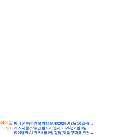
인기글
페니 쏜튼/주간 별자리 운세/2026년 8월 10일~8월 16일/쌍둥이·게·사자·처녀자리
리즈 시몬스/주간 별자리 운세/2026년 8월 9일~8월 15일/천칭·전갈·사수·염소자리
X 닫기
케이뱅크 AI 퀴즈 8월 9일 정답(제품 구매를 추천하는 대신, 제품의 단점까지 솔직하게 리뷰하여 과소비를 경계하는 인플루언서 유형은?)