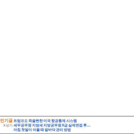
인기글
트럼프도 죽을뻔한 미국 항공통제 시스템
세무공무원 지방세 지방공무원 9급 실제면접 후기] 지방세 9급 지방공무원 면접 (지방공무원 9급 지방세 실제 수험자 8인의 생생한 면접 후기)
X 닫기
아침 첫발이 아플 때 발바닥 관리 방법