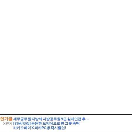
인기글
세무공무원 지방세 지방공무원 9급 실제면접 후기] 지방세 9급 지방공무원 면접 (지방공무원 9급 지방세 실제 수험자 8인의 생생한 면접 후기)
[강원/맛집] 든든한 보양식으로 한 그릇 뚝딱
X 닫기
카카오페이 X 피카PC방 즉시할인!