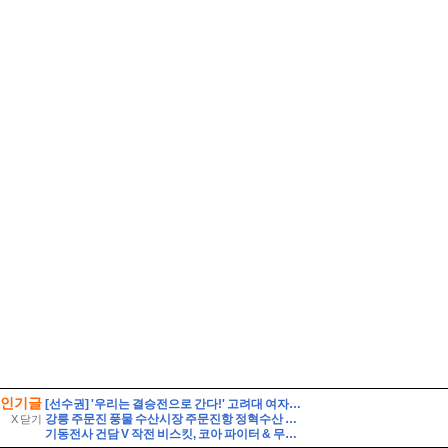
인기글
[선수권] '우리는 결승전으로 간다!' 고려대 여자축구부, 위덕대에 2-0 승리.
강릉 주문진 풍물 수산시장 주문진항 정혁수산 대게 포장 택배
X 닫기
기동전사 건담 V 작전 비스킷, 코아 파이터 & 무장 세트