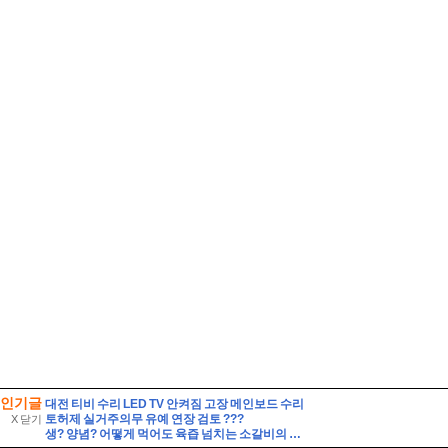
인기글
대전 티비 수리 LED TV 안켜짐 고장 메인보드 수리
토허제 실거주의무 유예 연장 검토 ???
X 닫기
생? 양념? 어떻게 먹어도 육즙 넘치는 소갈비의 맛! 전국 소갈비 맛집