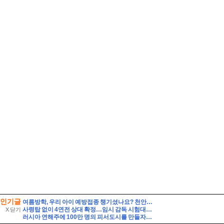
인기글
여름방학, 우리 아이 예방접종 챙기셨나요? 천안시 무료접종 안내
사령탑 없이 4연전 상대 확정…임시 감독 시험대 / 연합뉴스TV (YonhapnewsTV)
X 닫기
러시아 연해주에 100만 명의 피서도시를 만들자는 제안