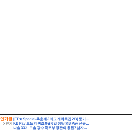
인기글
[FT ★ Special/추춘제 J리그 개막특집 2/3] 동기부여를 가득 채워라! J리그 백년구상리그
KB Pay 오늘의 퀴즈 8월 6일 정답(KB Pay 신규서비스 '깨비로또' 2회차의 1등 당첨금은 얼마일까요?)
X 닫기
나솔 33기 모솔 광수 국토부 장관의 응원? 남자출연자 직업 나이 총정리