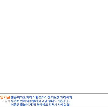
인기글
홍콩 마카오 페리 여행 코타이젯 터보젯 가격 예약
무면허 만취 역주행에 여고생 '중태'…"운전 안 했다" 거짓말 뒤집은 CCTV 입수
X 닫기
여름엔 물놀이 가자! 경상북도 김천시 사계절 썰매장