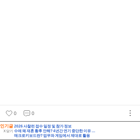
인기글
2026 사찰런 접수 일정 및 참가 정보
수애 왜 재혼 황후 안해? 4년간 연기 중단한 이유 ft 차기작
X 닫기
매크로키보드란? 업무와 게임에서 제대로 활용