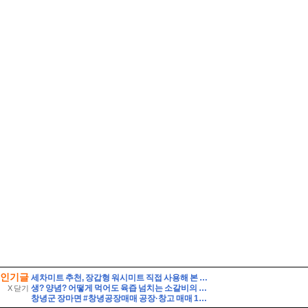
인기글
세차미트 추천, 장갑형 워시미트 직접 사용해 본 후기
생? 양념? 어떻게 먹어도 육즙 넘치는 소갈비의 맛! 전국 소갈비 맛집
X 닫기
창녕군 장마면 #창녕공장매매 공장·창고 매매 100000//만원