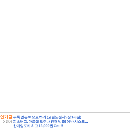
인기글
누룩 없는 떡으로 하라 (고린도전서5장 1-8절)
피츠버그, 마르셀 오주나 전격 방출! 에반 시스크 복귀·로니 사이먼 콜업
X 닫기
한게임포커 치고 13,000원 Get!!!