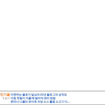
인기글
마켓하는 블로거 일상의 20년 블로그의 성적표
아침 첫발이 아플 때 발바닥 관리 방법
X 닫기
폰타나 나폴리 토마토 저당 소스 활용 소고기 다짐육 파스타 레시피 유기농 통밀면 삶는 시간 꿀팁