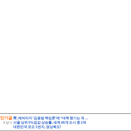
인기글
靑, 레버리지 ‘김용범 책임론’에 “대책 챙기는 게 더 중요”
서울 상위 5%집값 상승률, 세계 46개 도시 중 2위
X 닫기
대한민국 포도 1번지, 경상북도!