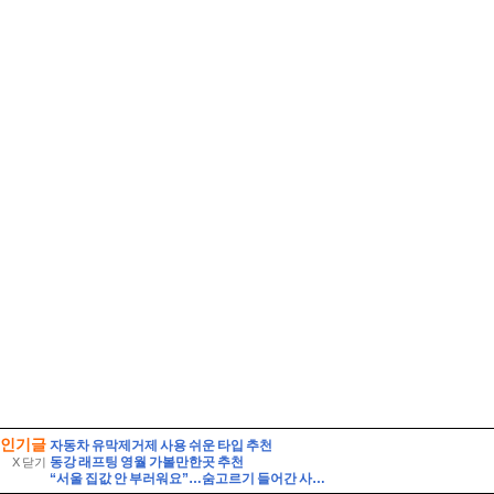
인기글
자동차 유막제거제 사용 쉬운 타입 추천
동강 래프팅 영월 가볼만한곳 추천
X 닫기
“서울 집값 안 부러워요”…숨고르기 들어간 사이 ‘훨훨’ 나는 이 동네