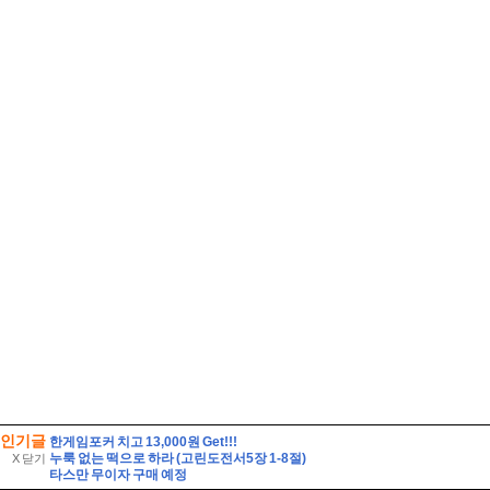
인기글
한게임포커 치고 13,000원 Get!!!
누룩 없는 떡으로 하라 (고린도전서5장 1-8절)
X 닫기
타스만 무이자 구매 예정