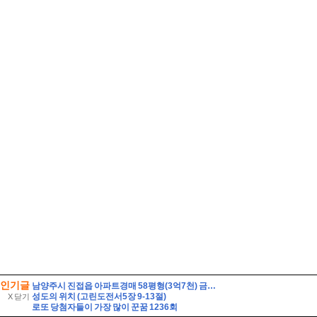
인기글
남양주시 진접읍 아파트경매 58평형(3억7천) 금곡리 해밀초등학교인근 신영지웰 10층 유찰2회 급매시세 남양주진접신영지웰아파트 부동산경매 매매
성도의 위치 (고린도전서5장 9-13절)
X 닫기
로또 당첨자들이 가장 많이 꾼꿈 1236회