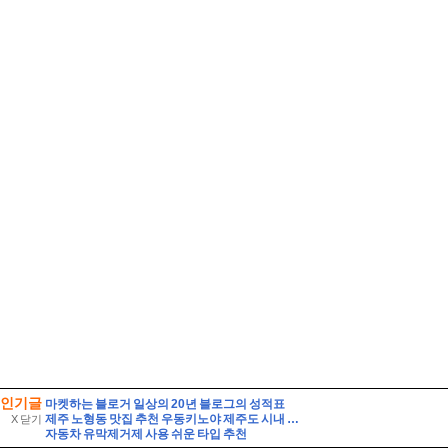
인기글
마켓하는 블로거 일상의 20년 블로그의 성적표
제주 노형동 맛집 추천 우동키노야 제주도 시내 우동 맛집
X 닫기
자동차 유막제거제 사용 쉬운 타입 추천