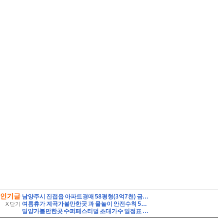
인기글
남양주시 진접읍 아파트경매 58평형(3억7천) 금곡리 해밀초등학교인근 신영지웰 10층 유찰2회 급매시세 남양주진접신영지웰아파트 부동산경매 매매
여름휴가 계곡가볼만한곳 과 물놀이 안전수칙 5가지
X 닫기
밀양가볼만한곳 수퍼페스티벌 초대가수 일정표 셔틀버스 주차장 여행