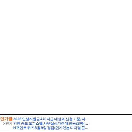
인기글
2026 민생지원금 4차 지급 대상과 신청 기준, 지금 확인해야 할 핵심 조건
인천 송도 오피스텔 사무실상가경매 전용28평(1억8천) 초역세권 국제업무지구역 송도센트로드 19층 유찰2회 인천송도센트로드오피스텔상가 부동산경매 매매
X 닫기
H포인트 퀴즈 8월 9일 정답(인기있는 디지털 콘텐츠를 H.Point에서 즐겨보세요! 멜론, 밀리의서재, 티빙의 인기 구독서비스를 H.Point에서 결제하시면 포인트 추가적립 혜택도 드립니다! 이 신규 서