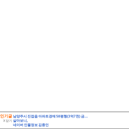
인기글
남양주시 진접읍 아파트경매 58평형(3억7천) 금곡리 해밀초등학교인근 신영지웰 10층 유찰2회 급매시세 남양주진접신영지웰아파트 부동산경매 매매
살아보니,
X 닫기
네이버 인물정보 김종인