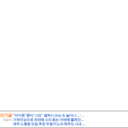
인기글
"아이폰 '중티' 나요" 갤럭시 쓰는 女 늘더니…'놀라운 결과'
가격인상으로 르반떼 소리 듣는 아반떼 풀체인지 사전예약 결과는 반전이었다
X 닫기
제주 노형동 맛집 추천 우동키노야 제주도 시내 우동 맛집